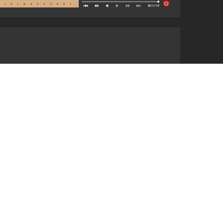
每一手的每
问题手。
取，云端保
便分享。
手复盘的利
0万
张报
了解更
多