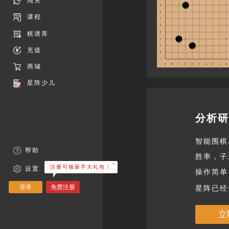
闯关
课程
棋谱库
充值
商城
星阵少儿
分析
智能围棋
帮助
胜率，子
注册可领新手大礼包！
设置
操作简单
登录
免费注册
星阵已经
立