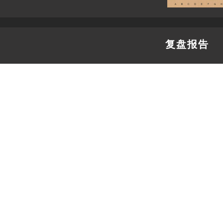
复盘报告
全面分析棋局的
一个变化，发现
一键生成立等可
存随时查阅，方
是老师授课、棋
器。
12
星阵已生成
告。
生成报告